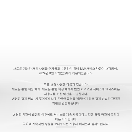
이제 하나의 이메일로 CLO Virtual Fashion의 모든 서비스를 추가 로그인 
없이 사용할 수 있습니다. 단일 계정으로 보다 편리하게 다양한 서비스를 사
용하실 수 있도록, 소프트웨어 License ID에 이메일(CLO-SET 계정)을 연
결해 통합할 수 있습니다. 계정 통합 이후에는 License ID로 로그인하는 방
식 외에도, 통합된 이메일 계정으로도 로그인이 가능합니다. 또한, 기업/교육
기관은 소프트웨어 License를 사용할 유저를 초대하거나 삭제하여 유저를 
쉽게 관리할 수 있습니다.
계정 통합은 언제부터, 어떻게 진행되나요?
계정 통합을 진행하면 License ID에 어떤 이메일이 연결
되나요? 연결된 이메일을 바꾸고 싶을 때 어떻게 해야 하
나요?
새로운 기능과 개선 사항을 추가하고 수용하기 위해 
일반 서비스 약관
이 변경되어, 
기존 사용중인 계정과 구독한 라이선스는 어떻게 되나요?
2024년 8월 16일(금)부터 적용되었습니다.
계정 통합을 원하지 않는 경우 어떻게 해야하나요?
주요 변경 사항은 다음과 같습니다:
새로운 통합 계정 체계: 새로운 통합 계정 체계에 법인 자격으로 서비스에 액세스하는 
사용자를 위한 약관을 도입합니다.
변경된 결제 방법: 사용자에게 보다 유연한 옵션을 제공하기 위해 결제 방법과 관련된 
약관을 변경했습니다.
변경된 약관이 발행된 이후에도 서비스를 계속 사용한다는 것은 해당 약관에 동의한
다는 의미입니다.
CLO에 지속적인 성원을 보내주시는 사용자 여러분께 감사드립니다.